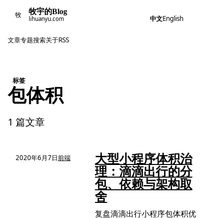
牧宇的Blog
牧
中文
English
lihuanyu.com
文章
专题
搜索
关于
RSS
标签
包体积
1 篇文章
大型小程序体积治
2020年6月7日
前端
理：滴滴出行的分
包、依赖与架构取
舍
复盘滴滴出行小程序包体积优