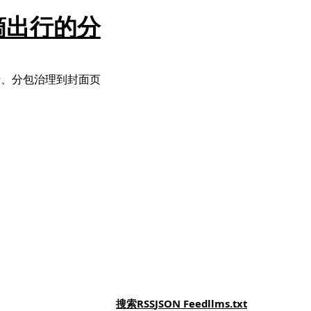
滴出行的分
析、分包治理到封面页
搜索
RSS
JSON Feed
llms.txt