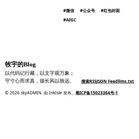
微信
公众号
红包封面
AIGC
牧宇的Blog
以代码记行藏，以文字观万象；
守寸心而求真，循长风以致远。
搜索
RSS
JSON Feed
llms.txt
© 2026 skyADMIN. 由 InkIsle 发布。
蜀ICP备15023364号-1