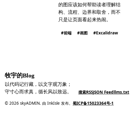
的图应该如何帮助读者理解结
构、流程、边界和取舍，而不
只是让页面看起来热闹。
前端
画图
Excalidraw
牧宇的Blog
以代码记行藏，以文字观万象；
守寸心而求真，循长风以致远。
搜索
RSS
JSON Feed
llms.txt
© 2026 skyADMIN. 由 InkIsle 发布。
蜀ICP备15023364号-1