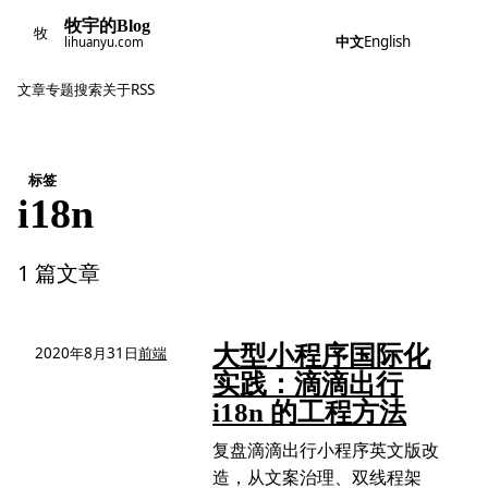
牧宇的Blog
牧
中文
English
lihuanyu.com
文章
专题
搜索
关于
RSS
标签
i18n
1 篇文章
大型小程序国际化
2020年8月31日
前端
实践：滴滴出行
i18n 的工程方法
复盘滴滴出行小程序英文版改
造，从文案治理、双线程架