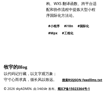
构、WXS 翻译函数、跨平台适
配和协作流程中提炼大型小程
序国际化方法论。
小程序
i18n
国际化
Mpx
工程化
牧宇的Blog
以代码记行藏，以文字观万象；
守寸心而求真，循长风以致远。
搜索
RSS
JSON Feed
llms.txt
© 2026 skyADMIN. 由 InkIsle 发布。
蜀ICP备15023364号-1