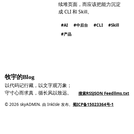
续堆页面，而应该把能力沉淀
成 CLI 和 Skill。
AI
中后台
CLI
Skill
产品
牧宇的Blog
以代码记行藏，以文字观万象；
守寸心而求真，循长风以致远。
搜索
RSS
JSON Feed
llms.txt
© 2026 skyADMIN. 由 InkIsle 发布。
蜀ICP备15023364号-1