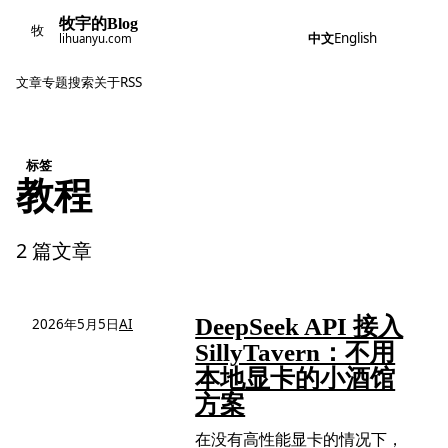
牧宇的Blog
牧
中文
English
lihuanyu.com
文章
专题
搜索
关于
RSS
标签
教程
2 篇文章
DeepSeek API 接入
2026年5月5日
AI
SillyTavern：不用
本地显卡的小酒馆
方案
在没有高性能显卡的情况下，