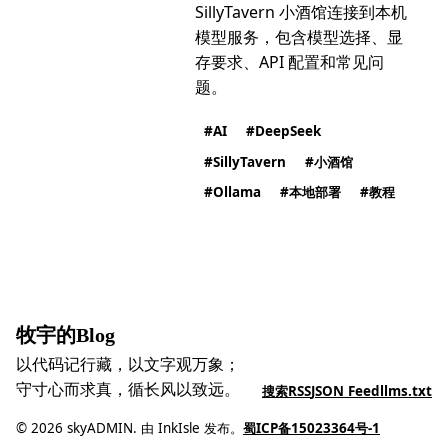
SillyTavern 小酒馆连接到本机
模型服务，包含模型选择、显
存要求、API 配置和常见问
题。
AI
DeepSeek
SillyTavern
小酒馆
Ollama
本地部署
教程
牧宇的Blog
以代码记行藏，以文字观万象；
守寸心而求真，循长风以致远。
搜索
RSS
JSON Feed
llms.txt
© 2026 skyADMIN. 由 InkIsle 发布。
蜀ICP备15023364号-1